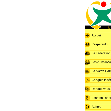
Accueil
L'espéranto
La Fédération
Les clubs loc
La
Norda Gaz
Congrès fédér
Rendez-vous S
Examens ann
Adhérer