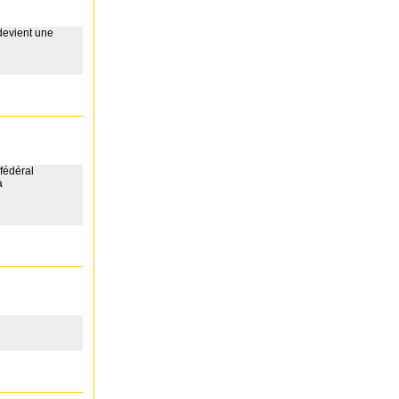
devient une
fédéral
a