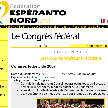
Congrès
Congrès précéd
¤ Mise à jour : 24-02-2016 ¤
Les Congrès fédéraux précédents
aux
Congrès fédéral de 2007
eto
Date : 30 septembre 2007
Lieu : Arras (Pas-de-Calais)
Organisateur local :
Arras-Espéranto
al
Traits principaux du Congrès :
Constitution du nouveau Conseil fédéral et du nouveau Bureau :
tella
Xavier Dewidehem est réélu président de la Fédération
Plantation officielle d'un arbre de l'espéranto (Jardin du Gouverneu
Gala espéranto-polonais ouvert au public (plus de 350 spectateurs
uels