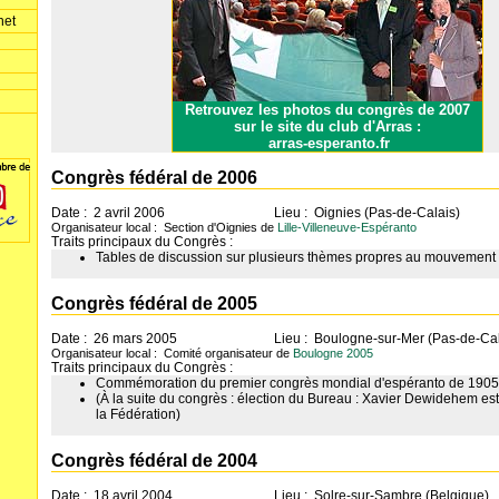
net
Retrouvez les photos du congrès de 2007
sur le site du club d'Arras :
arras-esperanto.fr
Congrès fédéral de 2006
Date : 2 avril 2006
Lieu : Oignies (Pas-de-Calais)
Organisateur local : Section d'Oignies de
Lille-Villeneuve-Espéranto
Traits principaux du Congrès :
Tables de discussion sur plusieurs thèmes propres au mouvement 
Congrès fédéral de 2005
Date : 26 mars 2005
Lieu : Boulogne-sur-Mer (Pas-de-Cal
Organisateur local : Comité organisateur de
Boulogne 2005
Traits principaux du Congrès :
Commémoration du premier congrès mondial d'espéranto de 1905
(À la suite du congrès : élection du Bureau : Xavier Dewidehem est
la Fédération)
Congrès fédéral de 2004
Date : 18 avril 2004
Lieu : Solre-sur-Sambre (Belgique)