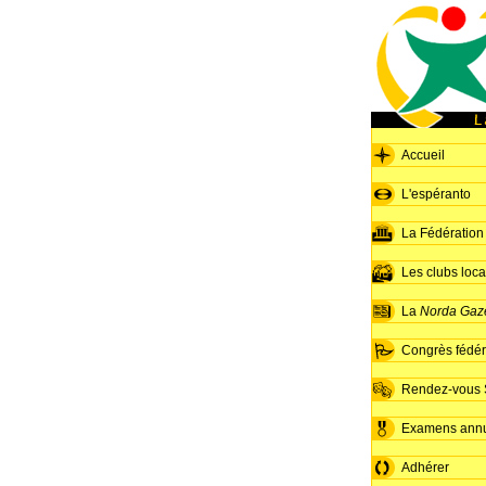
Accueil
L'espéranto
La Fédération
Les clubs loc
La
Norda Gaz
Congrès fédér
Rendez-vous S
Examens ann
Adhérer