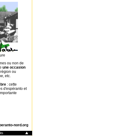
ture
ones ou non de
ue
une occasion
 région ou
e, etc.
mbre
: cette
es d'espéranto et
 importante
peranto-nord.org
its