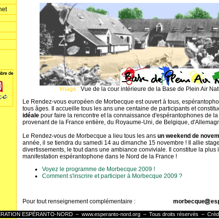
net
Image :
Vue de la cour intérieure de la Base de Plein Air Na
Le Rendez-vous européen de Morbecque est ouvert à tous, espérantoph
tous âges. Il accueille tous les ans une centaine de participants et constit
idéale
pour faire la rencontre et la connaissance d'espérantophones de la
provenant de la France entière, du Royaume-Uni, de Belgique, d'Allemagn
Le Rendez-vous de Morbecque a lieu tous les ans
un weekend de nove
année, il se tiendra du samedi 14 au dimanche 15 novembre ! Il allie stag
divertissements, le tout dans une ambiance conviviale. Il constitue la plus
manifestation espérantophone dans le Nord de la France !
Voyez le programme de Morbecque 2009 !
Comment s'inscrire et participer à Morbecque 2009 ?
Pour tout renseignement complémentaire :
morbecque
es
DÉRATION ESPÉRANTO-NORD –
www.esperanto-nord.org
– Tous droits réservés –
Créd