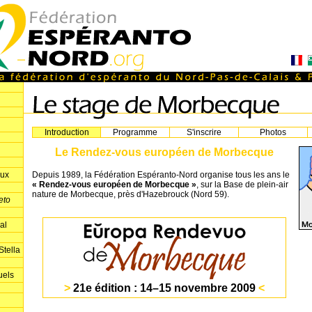
Introduction
Programme
S'inscrire
Photos
Le Rendez-vous européen de Morbecque
aux
Depuis 1989, la Fédération Espéranto-Nord organise tous les ans le
« Rendez-vous européen de Morbecque »
, sur la Base de plein-air
nature de Morbecque, près d'Hazebrouck (Nord 59).
eto
al
tella
uels
>
21e édition : 14–15 novembre 2009
<